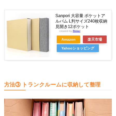
Sanpori 大容量 ポケットア
ルバム L判サイズ240枚収納
見開き12ポケット
created by
Rinker
Amazon
楽天市場
Yahooショッピング
方法③ トランクルームに収納して整理