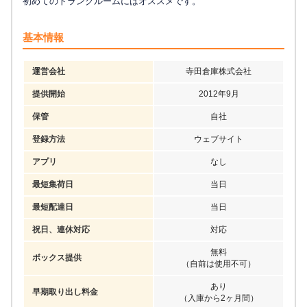
初めてのトランクルームにはオススメです。
基本情報
運営会社
寺田倉庫株式会社
提供開始
2012年9月
保管
自社
登録方法
ウェブサイト
アプリ
なし
最短集荷日
当日
最短配達日
当日
祝日、連休対応
対応
無料
ボックス提供
（自前は使用不可）
あり
早期取り出し料金
（入庫から2ヶ月間）