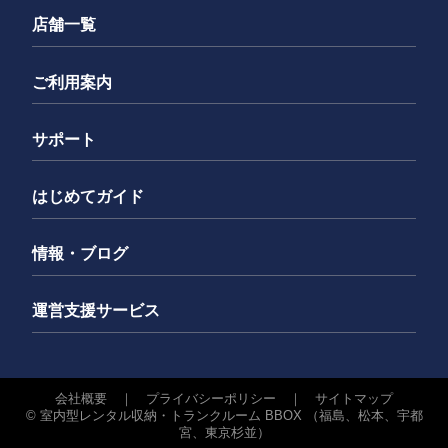
（提供するケース）
場合にはその発送をもって、乙が甲または丙に届け出たフ
き。
店舗一覧
①一時使用賃貸借契約対象不動産の譲渡の伴う新所有
ァクシミリ番号に宛てたファクシミリ送信によって行う場
者への情報の引継ぎ
② 仮処分、仮差押、強制執行又は担保権の実行として
合にはその発信をもって、乙が甲または丙に届け出たメー
ご利用案内
②債権譲渡に伴う新債権者への情報の引継ぎ
の競売の申立てを受けたとき。
ルアドレスまたは携帯番号に宛てたメールおよびSMSによ
（提供される情報）
る場合には、その発信をもって、それぞれ有効に乙に到達
③ 破産、特別清算開始、民事再生手続開始、会社整理
第1条に定める個人情報
サポート
したものと見なし、乙はこれを受領しなかった場合にも異
開始又は会社更生手続開始の申立てがあったとき。
（提供する手段）
議を述べることができない。
①配達記録付の郵便、宅配便
④ 丙の責に帰すことのできない事由により丙に乙の所
はじめてガイド
②暗号化された伝送
在が不明となったとき。
第6条 （禁止収納物）
③FAX
情報・ブログ
⑤ 前各号のほか求償権の保全を必要とする相当の事由
乙は、物件内に次の動産類等を収納してはならない。
が生じたとき。
第5条（委託）
① 現金・有価証券・通帳・印章・宝石・貴金属・金庫等
運営支援サービス
（2）丙が前項により乙に対して求償権を行使する場合、
金銭に代わる物。
当社は、第2条に定める利用目的の達成に必要な範囲内に
乙は民法第４６１条に基づく抗弁権を主張できないこ
おいての個人情報の取り扱いの全部又は一部を委託する場
② 自動二輪（事前申告の場合は除く）・自動車・ヨット
とをあらかじめ承諾する。
合があります。その場合、当社は、個人情報が安全に管理
含む船舶等の原動機付の物。但し、バイクコンテナは
会社概要
｜
プライバシーポリシー
｜
サイトマップ
されるよう、法令に基づき委託先に対する必要かつ適切な
第8条（遅滞情報等の通知）
©
室内型レンタル収納・トランクルーム BBOX （福島、松本、宇都
自動二輪全てを除く。
監督を行います。
宮、東京杉並）