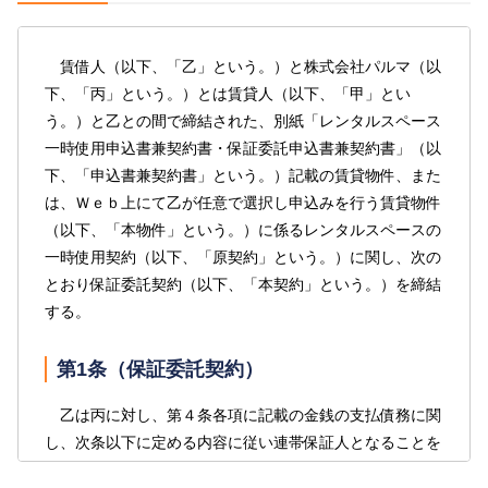
しなければならない。
① 乙は、丙に対し、申込書兼契約書に記載された初回
賃借人（以下、「乙」という。）と株式会社パルマ（以
保証委託手数料を本保証契約締結時に支払うものと
下、「丙」という。）とは賃貸人（以下、「甲」とい
する。
う。）と乙との間で締結された、別紙「レンタルスペース
一時使用申込書兼契約書・保証委託申込書兼契約書」（以
② 乙は、丙に対し、本保証委託契約締結時より本契約
下、「申込書兼契約書」という。）記載の賃貸物件、また
が終了するまでの間、申込書兼契約書に記載された
は、Ｗｅｂ上にて乙が任意で選択し申込みを行う賃貸物件
保証委託料を毎月、丙の指定する方法に従い支払う
（以下、「本物件」という。）に係るレンタルスペースの
ものとする。
一時使用契約（以下、「原契約」という。）に関し、次の
とおり保証委託契約（以下、「本契約」という。）を締結
③ 初回保証委託手数料及び保証委託料は本契約終了後
する。
も返還しない。
本契約に基づく契約期間は、1年間とする。甲又は乙に
第1条（保証委託契約）
より、書面にて更新終了（以下、解約という）の意思
表示が契約期間満了の1ヶ月前迄にない場合、本契約は
乙は丙に対し、第４条各項に記載の金銭の支払債務に関
従前と同一条件にて自動更新される。尚、甲乙は双方
し、次条以下に定める内容に従い連帯保証人となることを
ともに、本契約期間中であっても本契約9条の各項の定
委託し、丙はこれを受託した。