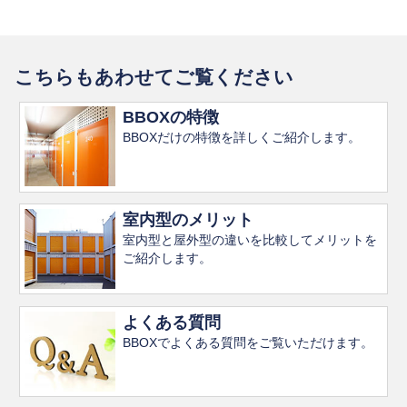
きは、本契約における全ての課税対象料金（固定費
活動および保証委託契約または一時使用賃貸借契約
本契約締結後、別紙「申込書兼契約書」の記載内容、ま
用、収納代行手数料、事務手数料等）の消費税額は全
に関する各種通知を目的とした発信
たはＷｅｂ上にて契約の申込みに行う「お客様情報」の入
法令、規範の遵守と見直し
て改正税率によるものとする。
力画面にて登録した内容、いずれかに変更が生じたとき、
⑪各種法令にもとづいた公的機関等への情報提供
こちらもあわせてご覧ください
当社は、保有する個人情報に関して適用される日本の法
又は、原契約が終了したときは、乙は丙に対し、速やかに
本契約期間中であっても、公租公課、諸物価の変動、
令、その他規範を遵守するとともに、本ポリシーの内容を
その旨及びかかわる変更の内容を届出なければならない。
近隣比較等により使用料が著しく不相応となったとき
BBOXの特徴
第3条（本人確認書類）
適宜見直し、その改善に努めます。
BBOXだけの特徴を詳しくご紹介します。
は、甲はこれを変更できるものとする。
第6条（保証債務の履行）
申込者及び連帯保証人は、当社が本契約を締結しようとす
お問い合せ
る者が申込者及び連帯保証人本人であることに相違ないか
第3条 （収納物管理責任）
（1）乙が原契約に基づき負担する債務の履行の全部又は
を確認するため、本籍地等の情報を含む運転免許証・パス
当社の個人情報の取扱に関するお問い合せは下記までご連
室内型のメリット
一部を遅滞したときは、丙は乙に対して何ら通知、催
乙は毎月一回以上物件の扉を開け、収納物の点検をし
ポートなどの個人を証明する書類の提出をすることを同意
絡ください。
室内型と屋外型の違いを比較してメリットを
告することなく、保証債務の履行をすることができ
なければならない。
します。
ご紹介します。
る。
乙は物件内の収納物全てについて自己の責任にて管理
株式会社バードランド
第4条（個人情報の第三者への提供）
（2）丙が保証債務を履行したときは、乙は丙に対し、次
する。又、乙の依頼若しくは承諾による乙の家族・友
電話番号：03-5941-9405
よくある質問
の各号に定める金額を速やかに償還しなければならな
人・知人等による収納物搬入出に於いても同様に乙の
メールアドレス：info@bland.jp
当社は、取得した個人情報を次に掲げる場合を除くほ
BBOXでよくある質問をご覧いただけます。
い。
責任とする。
か、あらかじめ本人の同意を得ないで、第三者に提供
当社規定の個人情報保護方針に同意する
することはありません。
① 丙の甲に対する保証債務履行額。
乙は物件内の収納物に異常を発見した場合は、速やか