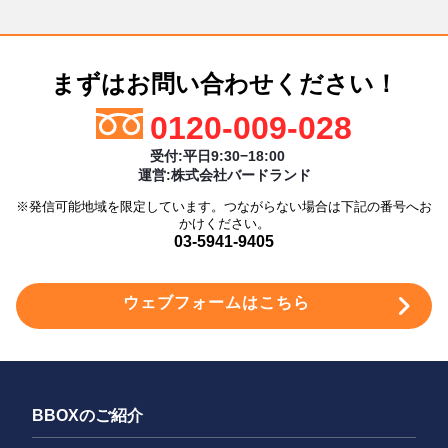
に甲に連絡のうえ報告する。
（１）法令に基づく場合
② 丙の甲に対する保証債務履行のための費用。
（２）人の生命、身体又は財産の保護のために必要が
③ 丙の乙に対する求償権実行又は保全に要した費用。
第4条 （通知義務）
まずはお問い合わせください！
ある場合であって、本人の同意を得ることが困難で
（3）乙が原契約に基づき甲に対して負担する債務を履行
あるとき。
乙は、本契約の終了する（終了事由を問わない。）ま
0120-009-028
しないことにつき正当な事由がある場合には、乙は丙
での間、現住所の変更又は、連絡先の変更が有った場
（３）公衆衛生の向上又は児童の健全な育成の推進の
に対し、固定費用の支払日の前日までに、原契約に基
受付:平日9:30−18:00
合は、速やかに甲及び丙に書面にて通知し、甲丙の確
ために特に必要がある場合であって本人の同意を得
づき乙が甲に対して負担する債務を履行しない旨、及
運営:株式会社バードランド
認（承諾）を得なければならない。
ることによって当該事務の遂行に支障を及ぼすおそ
び、その事由を連絡しなければならない。
※発信可能地域を限定しています。つながらない場合は下記の番号へお
れがあるとき。
乙は、物件に異常を発見した場合は、速やかに甲に連
かけください。
（4）乙は前項の連絡を怠った場合、前項の事由の存在を
03-5941-9405
絡のうえ報告する。
（４）国の機関もしくは地方公共団体又はその委託を
理由に丙の求償請求を拒むことはできない。
受けた者が法令に定める事務を遂行することに対し
乙は、乙の物件に隣接する他の物件に異常を発見した
ウェブフォームはこちら
第7条（事前求償）
て協力する必要がある場合であって、本人の同意を
場合も、甲に連絡のうえ物件管理に協力する。
得ることにより当該事務の遂行に支障を及ぼすおそ
（1）乙について、次の各号のいずれかに該当する事由が
れがあるとき。
第5条 （連絡）
生じたときは、丙は、保証債務の履行前であっても、
乙に対し事前に求償権を行使することができる。
申込者及び連帯保証人は、以下の定めに従い、当社が
甲または丙から乙への連絡、通知及び意思表示は、乙が甲
BBOXのご紹介
個人情報を第三者に提供することに同意します。
または丙に届け出た住所に宛てた書面の郵送によって行う
① 原契約又は本契約の各条項に一つでも違反したと