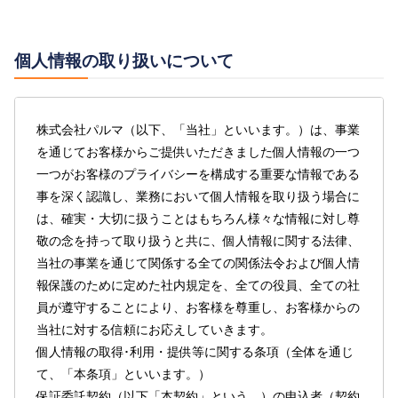
めに従った手続きを行うことで、本契約を中途で解約
できるものとする。
第2条（契約承認の取消・解除）
個人情報の取り扱いについて
乙は、本条1項により引き渡し乃至は通知を受けた鍵お
本契約について承認した後に、申込みの際の乙の届出情
よびダイヤル番号を破損・紛失・失念・その他乙の都
報に虚偽があることが判明した場合、あるいは丙が新たに
合により追加発行、再設定を要する場合に、各3,300円
取得した情報に基づき再審査を行い契約可否の判断が変更
株式会社パルマ（以下、「当社」といいます。）は、事業
（適用税率10％、消費税等300円含、尚、消費税率が
となった場合には、本契約締結予定日の前であれば契約承
を通じてお客様からご提供いただきました個人情報の一つ
変更となった場合は、変更後の消費税率を適用す
認の取消を、契約締結予定日であれば本契約の解除をでき
一つがお客様のプライバシーを構成する重要な情報である
る。）を再発行の手数料として甲に支払わなければな
るものとする。
事を深く認識し、業務において個人情報を取り扱う場合に
らない。
は、確実・大切に扱うことはもちろん様々な情報に対し尊
第3条（保証委託料等）
乙は、乙が使用する物件の変更ならびに本契約の乙の
敬の念を持って取り扱うと共に、個人情報に関する法律、
名義変更について、本契約の更新時を含め本契約が継
当社の事業を通じて関係する全ての関係法令および個人情
（1）乙は、丙に対し、保証委託料として「申込書兼契約
続する限りできないものとする。
報保護のために定めた社内規定を、全ての役員、全ての社
書」ⅰ記載の初回保証委託手数料、またはＷｅｂ上に
員が遵守することにより、お客様を尊重し、お客様からの
て契約の申込み時に確認できる「見積り」に表示され
甲乙丙は、本契約が動産物一時保管使用による一時使
当社に対する信頼にお応えしていきます。
た初回保証委託手数料を本契約締結時に支払うものと
用契約と認識し、借地借家法の適用が無いことを確認
個人情報の取得･利用・提供等に関する条項（全体を通じ
する。
する。
て、「本条項」といいます。）
（2）乙は、本契約締結時より1年未満に「申込書兼契約
保証委託契約（以下「本契約」という。）の申込者（契約