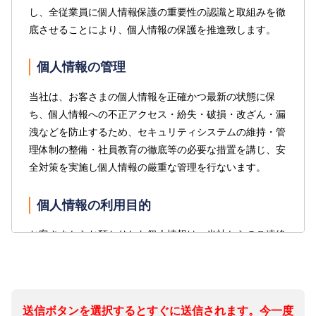
II. 丙の口座振替による収納代行手数料：金330円
情報」（本契約締結後に当社が通知を受ける等して知
毎月、保証委託料として支払うものとする。
し、全従業員に個人情報保護の重要性の認識と取組みを徹
（適用税率10％、消費税等30円含、尚、消費税率
り得た変更情報を含む。）
底させることにより、個人情報の保護を推進致します。
（4）乙は、固定費用が増額した場合は、増額した固定費
が変更となった場合は、変更後の消費税率を適用
②本契約に関する申込日、保証開始日、賃貸借申込物件詳
用に基づき算出された金額に保証委託料が変更される
する。）は、乙の負担とする。
個人情報の管理
細等の「契約情報」
ことを承諾する。
III. 乙の預金残高不足により口座振替ができなかった
当社は、お客さまの個人情報を正確かつ最新の状態に保
③本契約に関する契約締結後の賃料支払状況等の「取引情
（5）乙は、丙に対して、原契約が期間満了前に終了した
場合、乙は、直ちに甲または丙の指示により、丙
ち、個人情報への不正アクセス・紛失・破損・改ざん・漏
報」（本契約締結後に通知を受ける等して知り得た変
場合、または固定費用が保証期間の途中で減額された
に対し、口座振替予定額を支払うものとする。こ
洩などを防止するため、セキュリティシステムの維持・管
更情報を含む。）
場合であっても、本条第１項及び第3項により支払った
の場合、支払時に丙の手数料として本保証委託契
理体制の整備・社員教育の徹底等の必要な措置を講じ、安
初回保証委託手数料及び保証委託料の返還は請求しな
約において定められた手数料の金額を乙は負担す
第2条（利用目的）
全対策を実施し個人情報の厳重な管理を行ないます。
いものとする。ただし、減額された時点より以降の保
る。
証委託料は、減額した固定費用の価格に基づき算出さ
当社は、以下の利用目的の範囲内で個人情報を取得・利用
IV. 乙は、口座振替の場合、預貯金通帳の記帳を以て
個人情報の利用目的
れた金額に変更されることを甲と丙は確認した。
致します。
領収書とすることに承諾し、甲及び丙からの領収
第4条（保証の範囲）
お客さまからお預かりした個人情報は、当社からのご連絡
書は発行されないものとする。
①保証契約、保証委託契約、一時使用賃貸借契約及び
や業務のご案内やご質問に対する回答として、電子メール
付随サービスにおける契約の締結可否の判断
丙は、乙が原契約に基づき甲に対して負担する債務のう
② 【クレジットカード払いの場合】
や資料のご送付に利用いたします。
ち、次の各号記載の金銭の支払に関する債務を乙と連帯し
②保証契約、保証委託契約、一時使用賃貸借契約の締
I. 乙は、甲が請求（電子データによる請求も含
て保証する。ただし、甲と丙の間で締結される保証契約所
結及び履行
個人情報の第三者への開示・提供の禁止
送信ボタンを選択するとすぐに送信されます。今一度
む。）する使用料及びその他毎月定期的に使用料