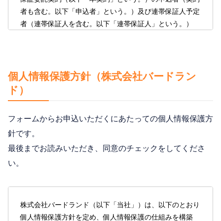
第2条 （固定費用支払い方法）
書」記載の月額固定費用合計、またはＷｅｂ上にてご
者も含む。以下「申込者」という。）及び連帯保証人予定
契約の申込みに確認できる「見積り」に表示された毎
者（連帯保証人を含む。以下「連帯保証人」という。）
乙は、本契約の申込に於いて、以下の各号のいずれか
月のお支払額として算出できる料金の合計（以下、併
は、株式会社パルマ（以下「当社」という。）が、本条項
による支払方法を選択し、毎月の支払を行うものとす
せて「固定費用」という。）のいずれかの金額が増額
に従い、個人情報を取り扱うことに同意いたします。な
る。尚、乙は、本契約の申込において選択した支払方
した場合は、初回保証委託手数料が増額した固定費用
お、当社が要求する個人情報の提供は任意ですが、申込者
法について、本契約終了時まで変更ができないものと
に基づき算出された金額に変更されることを承諾す
および連帯保証人が当社が必要とする個人情報の提供を行
個人情報保護方針（株式会社バードラン
する。
る。また、固定費用が増額した時点で増額後の初回保
わない場合、保証委託契約を締結することが出来ない場合
ド）
証委託手数料から、増額前の初回保証委託手数料を差
① 【口座振替の場合】
があることを予めご了承下さい。
し引いた差額を、乙より甲が受領し、丙の請求に基づ
I. 乙は、甲が請求（電子データによる請求も含
フォームからお申込いただくにあたっての個人情報保護方
き甲が送金し、丙が受領した場合に限り、本契約は継
第1条（個人情報）
む。）する使用料（以下、「使用料」とい
続されるものとする。
針です。
う。）、及びその他毎月定期的に使用料と共に支
「個人情報」とは、法令に定めるもののほか、下記①ない
最後までお読みいただき、同意のチェックをしてくださ
（3）乙は、丙に対し、第１６条所定の保証期間の間、
払われる費用（管理手数料等）等合計の金員（以
し③に記載されている情報のことをいいます。
い。
「申込書兼契約書」のⅱに記載された金額、またはＷ
下、「固定費用」という。）を甲の指定する集金
①当社所定の保証委託申込書(以下「申込書」といいま
ｅｂ上にて契約の申込み時に確認できる「見積り」に
代行会社である丙の口座振替により、翌月分を毎
す。）に記載された氏名、年齢、性別、生年月日、住
表示された保証委託料の金額を乙丙間で別途合意する
月27日（銀行休業日の場合は翌営業日）に支払う
所、電話番号、国籍、勤務先名称、勤務先所在地、勤
銀行口座からの自動引落し又はクレジットカード支払
ものとする。
株式会社バードランド（以下「当社」）は、以下のとおり
務先電話番号、勤続年数、月収、家族構成等の「属性
い又は丙の指定する方法に従い、契約開始月を含めて
個人情報保護方針を定め、個人情報保護の仕組みを構築