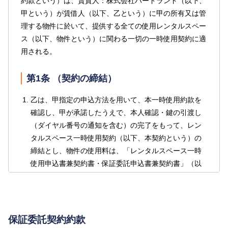
約款という）は、賃貸人：株式会社バードランド（以下、
甲という）が賃借人（以下、乙という）に甲の所有又は管
理する物件に於いて、提供する全ての使用レンタルスペー
ス（以下、物件という）に関わる一切の一時使用契約に適
用される。
第1条 （契約の締結）
乙は、甲指定の申込方法を用いて、本一時使用約款を
確認し、甲が承諾したうえで、本人確認・鍵の引渡し
（ダイヤル番号の通知を含む）の完了をもって、レン
タルスペース一時使用契約（以下、本契約という）の
締結とし、物件の使用料は、「レンタルスペース一時
使用申込書兼契約書・保証委託申込書兼契約書」（以
下、申込書兼契約書という）記載のとおりとする。
本契約の前提として、乙は、甲が指定する保証会社
（以下、丙という）と以下の各号の定めに従い保証委
保証委託契約約款
託契約（以下、「本保証委託契約」という。）を締結