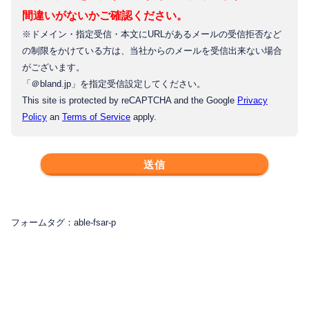
定の免責事項に該当する場合はこの限りではない。
と共に支払われる費用等合計の金員（以下、「固
間違いがないかご確認ください。
③保証契約内容の管理、及び保証契約、保証委託契約
当社は、お客さまよりお預かりした個人情報を適切に管理
（1）原契約に基づいて乙が負担しなければならない固定
定費用」という。）を丙のクレジットカードサー
に基づく求償権の行使
※ドメイン・指定受信・本文にURLがあるメールの受信拒否など
し、次のいずれかに該当する場合を除き、個人情報を第三
費用に相当する金員の滞納分。
ビスにより、翌月分を毎月10日の決済処理により
の制限をかけている方は、当社からのメールを受信出来ない場合
者に開示いたしません。
④保証契約、一時使用賃貸借契約に付従する契約に基
支払うものとする。
がございます。
1.お客さまの同意がある場合
（2）固定費用不払いを理由とする原契約解除後、乙の本
づき委託を受けた収納代行事務
「＠bland.jp」を指定受信設定してください。
2.お客さまが希望されるサービスを行なうために当社が業
物件明渡までに発生する使用料相当の損害金。
II. 乙のクレジットカードによる支払いができなくな
This site is protected by reCAPTCHA and the Google
Privacy
務を委託する業者に対して開示する場合
⑤保証契約、一時使用賃貸借契約に付従する契約の履
った場合、乙は、直ちに甲または丙の指示によ
Policy
an
Terms of Service
apply.
（3）固定費用等不払いを理由とする原契約解除後に本物
3.法令に基づき開示することが必要である場合
行及び管理並びに契約終了後の債権債務の精算
り、丙に対し、クレジットカード決済予定額を支
件の室内に残置された動産の搬出、運搬、保管、処分
払うものとする。この場合、支払時に丙の手数料
⑥一時使用賃貸借契約対象不動産の譲渡の伴う新所有
に係る費用。
個人情報の安全対策
として本保証委託契約において定められた手数料
者への情報の引継ぎ
の金額を乙は負担する。
（4）原契約を甲が解除する正当な理由が存在すると丙が
当社は、個人情報の正確性及び安全性確保のために、セキ
⑦当社のサービス紹介および品質向上
判断する場合において、乙による本物件明渡しまでに
ュリティに万全の対策を講じています。
III. 乙は、クレジットカード払いの場合、甲及び丙か
要する通知、支払督促、訴訟その他法的手続きに必要
フォームタグ：able-fsar-p
らの領収書は発行されないものとする
⑧市場調査ならびにデータ分析やアンケートの実施等
な費用（弁護士費用・甲が丙の承諾を得た支出費用を
ご本人の照会
による商品やサービスの研究や開発
含む）で、発生したもの。
契約期間中に乙が支払った金員は返還しないものとす
る。
⑨債権譲渡または債権管理を目的とする情報の引継ぎ
お客さまがご本人の個人情報の照会・修正・削除などをご
第5条（保証委託契約申込書及び原契約の変
希望される場合には、ご本人であることを確認の上、対応
更の届け出）
本契約期間の途中において、消費税率が改正されたと
⑩電話・郵送・メール等によるアンケート調査、販促
させていただきます。