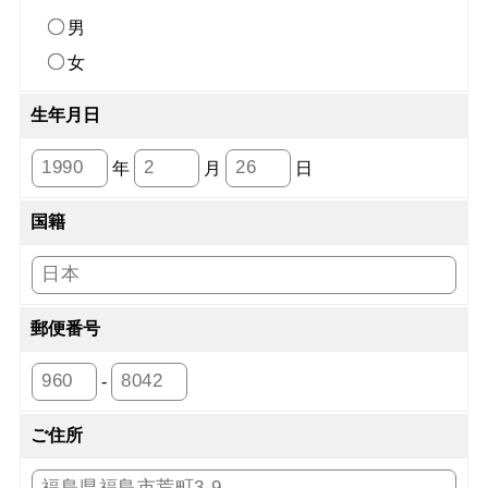
男
女
生年月日
年
月
日
国籍
郵便番号
-
ご住所