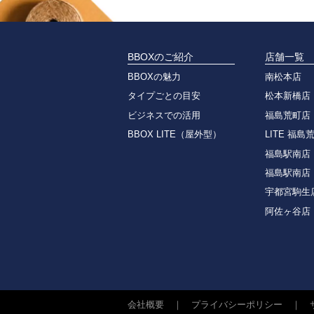
BBOXのご紹介
店舗一覧
BBOXの魅力
南松本店
タイプごとの目安
松本新橋店
ビジネスでの活用
福島荒町店
BBOX LITE（屋外型）
LITE 福島
福島駅南店
福島駅南店
宇都宮駒生
阿佐ヶ谷店
会社概要
｜
プライバシーポリシー
｜