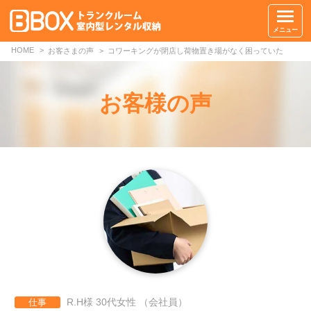
メニュー
HOME
お客さまの声
コワーキングが閉店し荷物置き場がなく困っていた
お客様の声
R.H様 30代女性 （会社員）
仕事