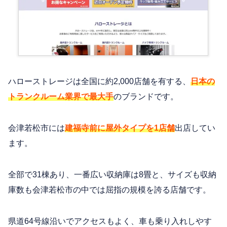
ハローストレージは全国に約2,000店舗を有する、
日本の
トランクルーム業界で最大手
のブランドです。
会津若松市には
建福寺前に屋外タイプを1店舗
出店してい
ます。
全部で31棟あり、一番広い収納庫は8畳と、サイズも収納
庫数も会津若松市の中では屈指の規模を誇る店舗です。
県道64号線沿いでアクセスもよく、車も乗り入れしやす