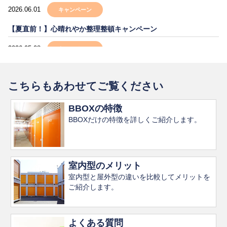
2026.06.01
キャンペーン
【夏直前！】心晴れやか整理整頓キャンペーン
2026.05.08
キャンペーン
【夏直前！】心晴れやか整理整頓キャンペーン
こちらもあわせてご覧ください
2026.04.24
お知らせ
ゴールデンウィーク営業日のご案内
BBOXの特徴
BBOXだけの特徴を詳しくご紹介します。
室内型のメリット
室内型と屋外型の違いを比較してメリットを
ご紹介します。
よくある質問