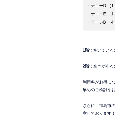
・ナローD （1.
・ナローE （1.
・ラージB （4.
1階
で空いている
2階
で空きがある
利用料がお得に
早めのご検討を
さらに、福島市の
意しております