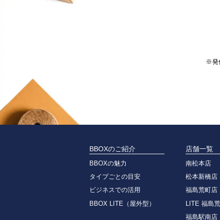
※発
BBOXのご紹介
店舗一覧
BBOXの魅力
南松本店
タイプごとの目安
松本新橋店
ビジネスでの活用
福島荒町店
BBOX LITE（屋外型）
LITE 福島
福島駅南店