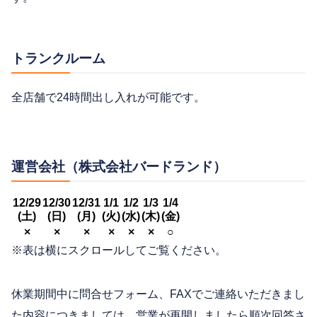
トランクルーム
全店舗で24時間出し入れが可能です。
運営会社（株式会社バードランド）
12/29
12/30
12/31
1/1
1/2
1/3
1/4
(土)
(日)
(月)
(火)
(水)
(木)
(金)
×
×
×
×
×
×
○
※表は横にスクロールしてご覧ください。
休業期間中に問合せフォーム、FAXでご連絡いただきまし
た内容につきましては、営業が再開しましたら順次回答さ